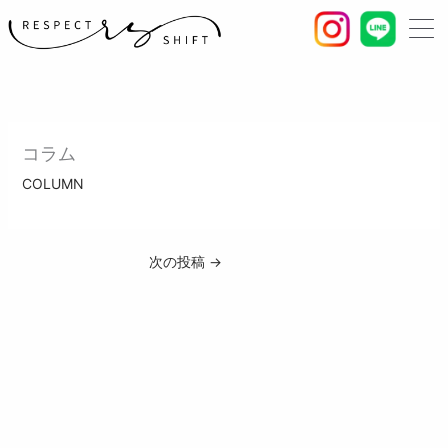
内
容
を
ス
キ
ッ
プ
コラム
COLUMN
次の投稿
→