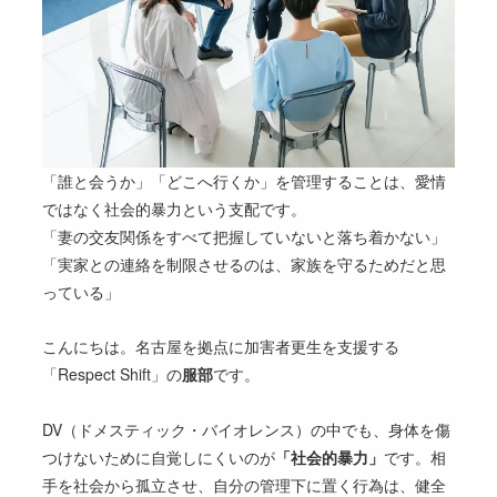
「誰と会うか」「どこへ行くか」を管理することは、愛情
ではなく社会的暴力という支配です。
「妻の交友関係をすべて把握していないと落ち着かない」
「実家との連絡を制限させるのは、家族を守るためだと思
っている」
こんにちは。名古屋を拠点に加害者更生を支援する
「Respect Shift」の
服部
です。
DV（ドメスティック・バイオレンス）の中でも、身体を傷
つけないために自覚しにくいのが
「社会的暴力」
です。相
手を社会から孤立させ、自分の管理下に置く行為は、健全