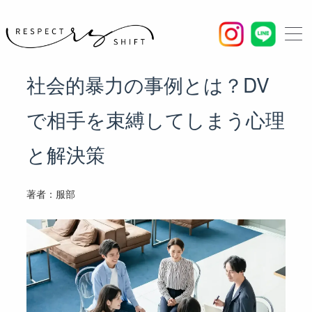
内
容
を
ス
社会的暴力の事例とは？DV
キ
ッ
で相手を束縛してしまう心理
プ
と解決策
著者：
服部