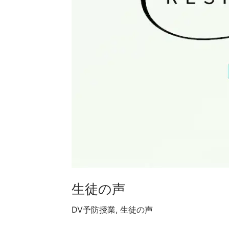
生徒の声
DV予防授業
,
生徒の声