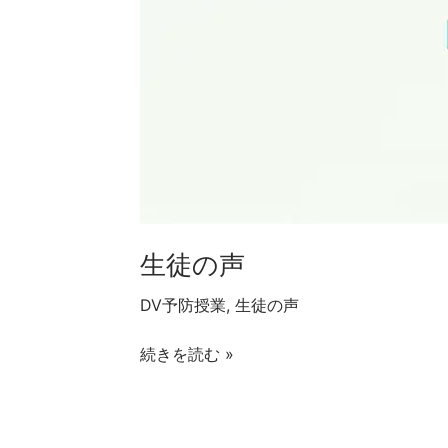
生徒の声
DV予防授業
,
生徒の声
続きを読む »