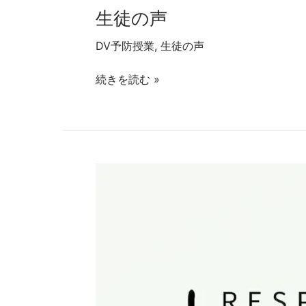
生徒の声
DV予防授業
,
生徒の声
続きを読む »
生
徒
の
声