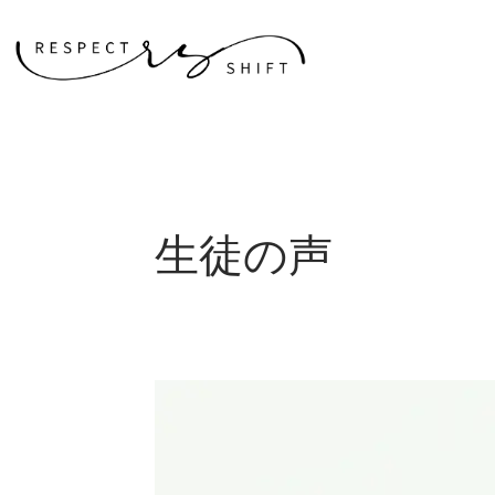
内
容
を
ス
キ
ッ
プ
生徒の声
生
徒
の
声