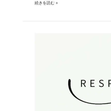
続きを読む »
生
徒
の
声